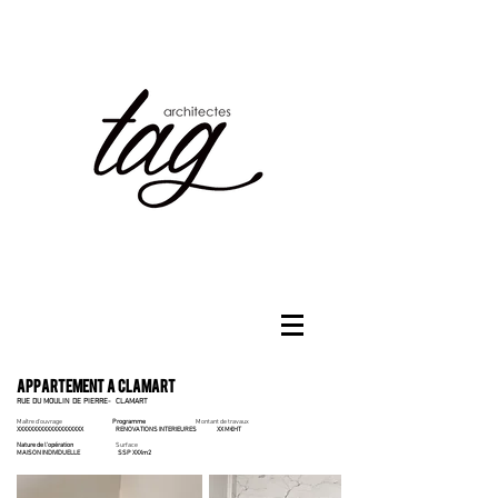
Appartement A clamart
RUE DU MOULIN DE PIERRE- CLAMART
Maître d'ouvrage
Programme
Montant de travaux
XXXXXXXXXXXXXXXXXXXX
RENOVATIONS INTERIEURES
XX M€HT
Nature de l'opération
Surface
MAISON INDIVIDUELLE
SSP XXXm2