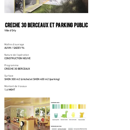
CRECHE 30 BERCEAUX ET PARKING PUBLIC
Ville d'Orly
Maître d'ouvrage
AUVM / SADEV 94
Nature de l'opération
CONSTRUCTION NEUVE
Programme
CRECHE 30 BERCEAUX
Surface
SHON 300 m2 (crèche) et SHON 400 m2 (parking)
Montant de travaux
1,4 M€HT